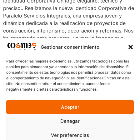
Identidad Corporativa Un logo elegante, técnico y
preciso.. Realizamos la nueva Identidad Corporativa de
Paralelo Servicios Integrales, una empresa joven y
dinámica dedicada a la realización de proyectos de
construcción, interiorismo, decoración y reformas. Nos
ha encantado este proyecto, ya que la imagen que
buscaban encaja perfectamente con nuestro estilo,
Gestionar consentimiento
además colaboramos con ellos en […]
Para ofrecer las mejores experiencias, utilizamos tecnologías como las
Siguiente
→
cookies para almacenar y/o acceder a la información del dispositivo. El
consentimiento de estas tecnologías nos permitirá procesar datos como
el comportamiento de navegación o las identificaciones únicas en este
sitio. No consentir o retirar el consentimiento, puede afectar
negativamente a ciertas características y funciones.
Proyectos
Servicios
Nosotros
Contacto
Aceptar
www.cosmes.art
www.redes-sociales.es
Denegar
proyectos@cosmes.es
Ver preferencias
Política de Privacidad
© Cosmes Design