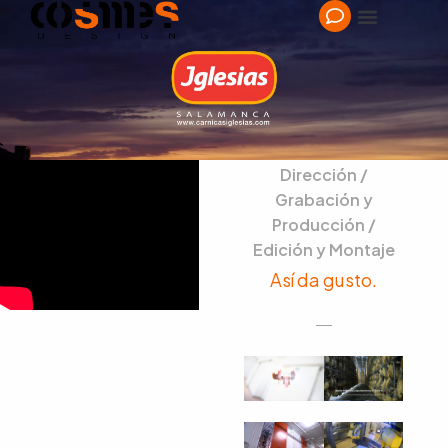
Dirección /
Grabación y
Producción /
Edición y Montaje
Así da gusto.