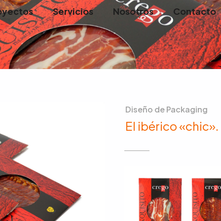
oyectos
Servicios
Nosotros
Contacto
Diseño de Packaging
El ibérico «chic».